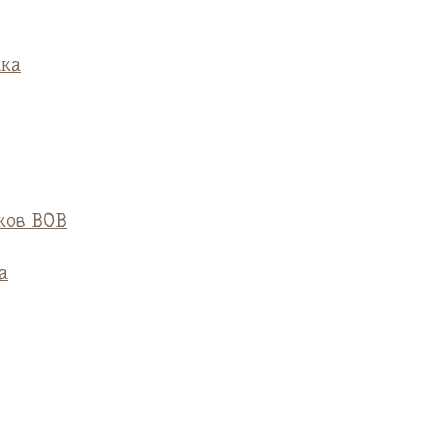
ска
ков ВОВ
а