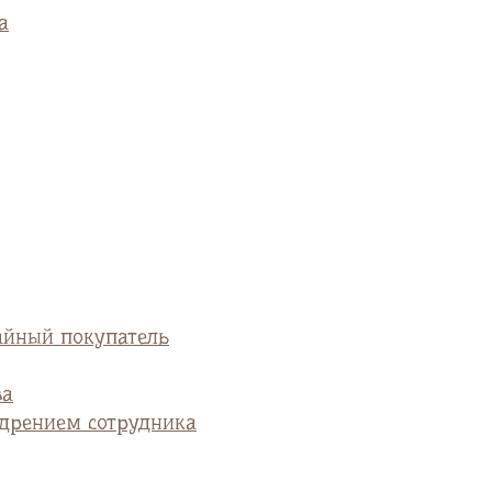
а
айный покупатель
ва
едрением сотрудника