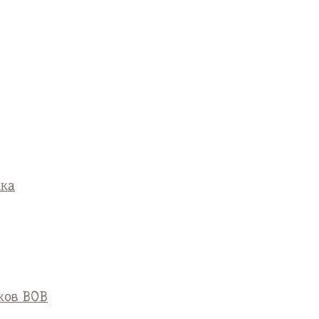
ска
ков ВОВ