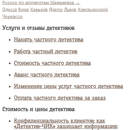
Розыск по алиментам Шамраевка
→
Одесса
Киев
Харьков
Днепр
Львов
Хмельницкий
Черкассы
Услуги и отзывы детективов
Нанять частного детектива
Работа частный детектив
Стоимость частного детектива
Аванс частного детектива
Изменение цены услуг частного детектива
Оплата частного детектива за заказ
Стоимость и цены детектива
Конфиденциальность клиентов: как
«Детектив-ЧИК» защищает информацию