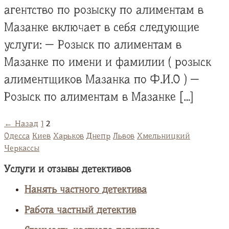
агентство по розыску по алиментам в
Мазанке включает в себя следующие
услуги: — Розыск по алиментам в
Мазанке по имени и фамилии ( розыск
алиментщиков Мазанка по Ф.И.О ) —
Розыск по алиментам в Мазанке […]
← Назад
1
2
Одесса
Киев
Харьков
Днепр
Львов
Хмельницкий
Черкассы
Услуги и отзывы детективов
Нанять частного детектива
Работа частный детектив