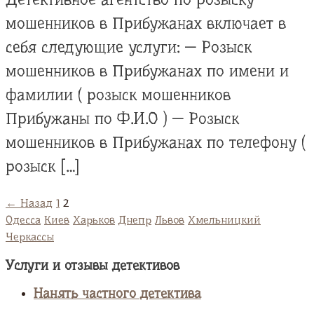
мошенников в Прибужанах включает в
себя следующие услуги: — Розыск
мошенников в Прибужанах по имени и
фамилии ( розыск мошенников
Прибужаны по Ф.И.О ) — Розыск
мошенников в Прибужанах по телефону (
розыск […]
← Назад
1
2
Одесса
Киев
Харьков
Днепр
Львов
Хмельницкий
Черкассы
Услуги и отзывы детективов
Нанять частного детектива