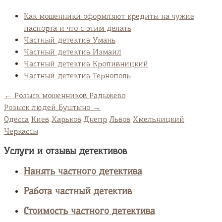
Как мошенники оформляют кредиты на чужие
паспорта и что с этим делать
Частный детектив Умань
Частный детектив Измаил
Частный детектив Кропивницкий
Частный детектив Тернополь
←
Розыск мошенников Радыжево
Розыск людей Буштыно
→
Одесса
Киев
Харьков
Днепр
Львов
Хмельницкий
Черкассы
Услуги и отзывы детективов
Нанять частного детектива
Работа частный детектив
Стоимость частного детектива