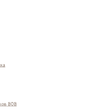
ска
ков ВОВ