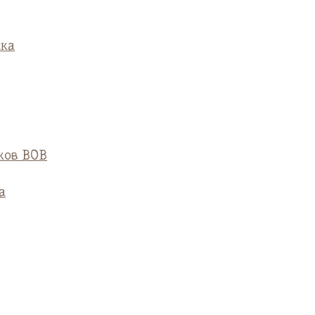
ска
ков ВОВ
а