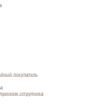
а
айный покупатель
ва
едрением сотрудника