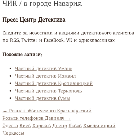
ЧИК / в городе Навария.
Пресс Центр Детектива
Следите за новостями и акциями детективного агентства
по RSS, Twitter и FaсeBook, VK и одноклассниках
Похожие записи:
Частный детектив Умань
Частный детектив Измаил
Частный детектив Кропивницкий
Частный детектив Тернополь
Частный детектив Сумы
←
Розыск обвиняемого Краснолучский
Розыск телефонов Дзвиняч
→
Одесса
Киев
Харьков
Днепр
Львов
Хмельницкий
Черкассы