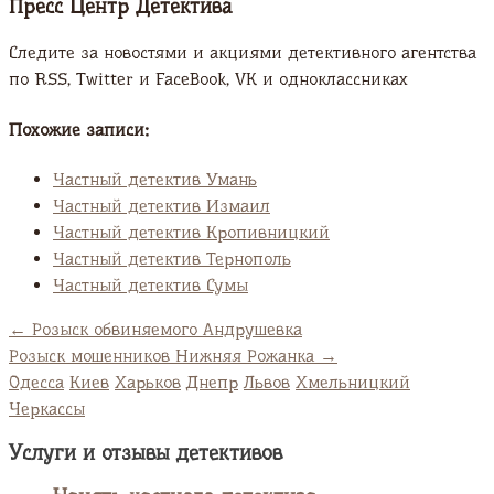
Пресс Центр Детектива
Следите за новостями и акциями детективного агентства
по RSS, Twitter и FaсeBook, VK и одноклассниках
Похожие записи:
Частный детектив Умань
Частный детектив Измаил
Частный детектив Кропивницкий
Частный детектив Тернополь
Частный детектив Сумы
←
Розыск обвиняемого Андрушевка
Розыск мошенников Нижняя Рожанка
→
Одесса
Киев
Харьков
Днепр
Львов
Хмельницкий
Черкассы
Услуги и отзывы детективов