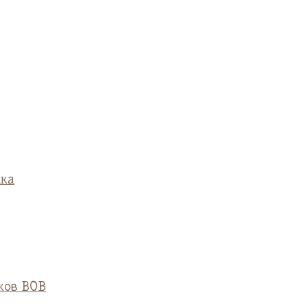
ска
ков ВОВ