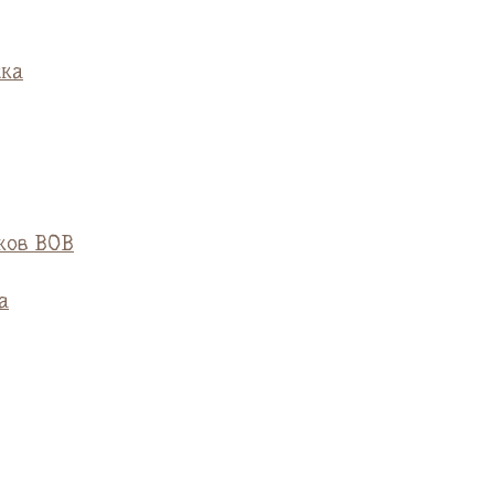
ска
ков ВОВ
а