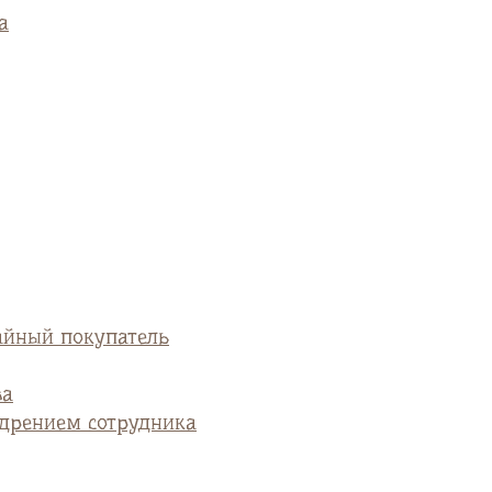
а
айный покупатель
ва
едрением сотрудника