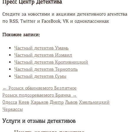
Пресс Центр Детектива
Следите за новостями и акциями детективного агентства
по RSS, Twitter и FaсeBook, VK и одноклассниках
Похожие записи:
Частный детектив Умань
Частный детектив Измаил
Частный детектив Кропивницкий
Частный детектив Тернополь
Частный детектив Сумы
←
Розыск обвиняемого Безпятное
Розыск подозреваемого Брянка
→
Одесса
Киев
Харьков
Днепр
Львов
Хмельницкий
Черкассы
Услуги и отзывы детективов