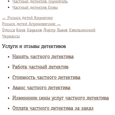
Частный детектив Тернополь
Частный детектив Сумы
←
Розыск детей Кирнички
Розыск детей Агрономичное
→
Одесса
Киев
Харьков
Днепр
Львов
Хмельницкий
Черкассы
Услуги и отзывы детективов
Нанять частного детектива
Работа частный детектив
Стоимость частного детектива
Аванс частного детектива
Изменение цены услуг частного детектива
Оплата частного детектива за заказ