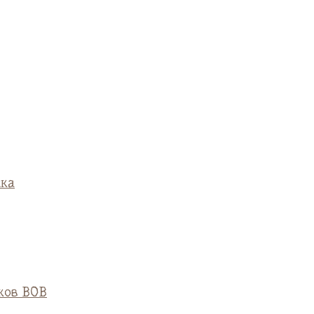
ска
ков ВОВ