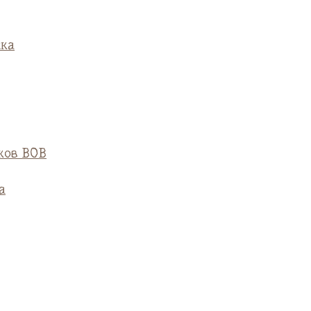
ска
ков ВОВ
а