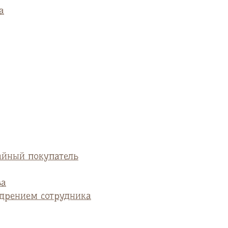
а
айный покупатель
ва
едрением сотрудника