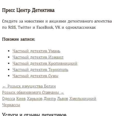
Пресс Центр Детектива
Следите за новостями и акциями детективного агентства
по RSS, Twitter и FaсeBook, VK и одноклассниках
Похожие записи:
Частный детектив Умань
Частный детектив Измаил
Частный детектив Кропивницкий
Частный детектив Тернополь
Частный детектив Сумы
←
Розыск имущества Белин
Розыск обвиняемого Ставчаны
→
Одесса
Киев
Харьков
Днепр
Львов
Хмельницкий
Черкассы
Услуги и отзывы детективов