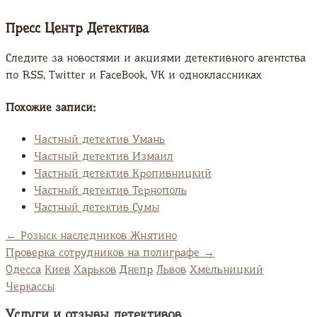
Пресс Центр Детектива
Следите за новостями и акциями детективного агентства
по RSS, Twitter и FaсeBook, VK и одноклассниках
Похожие записи:
Частный детектив Умань
Частный детектив Измаил
Частный детектив Кропивницкий
Частный детектив Тернополь
Частный детектив Сумы
←
Розыск наследников Жнятино
Проверка сотрудников на полиграфе
→
Одесса
Киев
Харьков
Днепр
Львов
Хмельницкий
Черкассы
Услуги и отзывы детективов