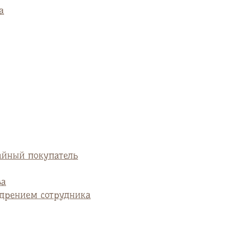
а
айный покупатель
ва
едрением сотрудника