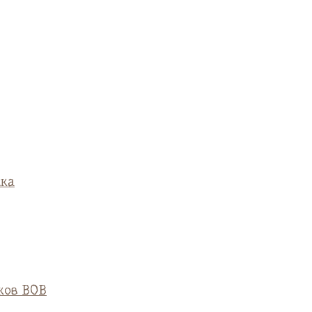
ска
ков ВОВ