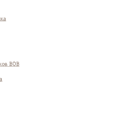
ска
ков ВОВ
а