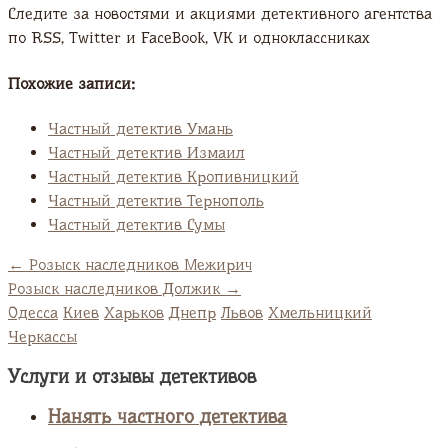
Следите за новостями и акциями детективного агентства
по RSS, Twitter и FaсeBook, VK и одноклассниках
Похожие записи:
Частный детектив Умань
Частный детектив Измаил
Частный детектив Кропивницкий
Частный детектив Тернополь
Частный детектив Сумы
←
Розыск наследников Межирич
Розыск наследников Должик
→
Одесса
Киев
Харьков
Днепр
Львов
Хмельницкий
Черкассы
Услуги и отзывы детективов
Нанять частного детектива