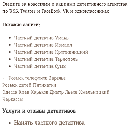
Следите за новостями и акциями детективного агентства
по RSS, Twitter и FaсeBook, VK и одноклассниках
Похожие записи:
Частный детектив Умань
Частный детектив Измаил
Частный детектив Кропивницкий
Частный детектив Тернополь
Частный детектив Сумы
←
Розыск телефонов Заречье
Розыск детей Пятихатки
→
Одесса
Киев
Харьков
Днепр
Львов
Хмельницкий
Черкассы
Услуги и отзывы детективов
Нанять частного детектива