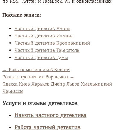
по RSS, Twitter и FaсeBook, VK и одноклассниках
Похожие записи:
Частный детектив Умань
Частный детектив Измаил
Частный детектив Кропивницкий
Частный детектив Тернополь
Частный детектив Сумы
←
Розыск мошенников Корнич
Розыск пропавших Вороньков
→
Одесса
Киев
Харьков
Днепр
Львов
Хмельницкий
Черкассы
Услуги и отзывы детективов
Нанять частного детектива
Работа частный детектив