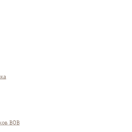
ска
ков ВОВ