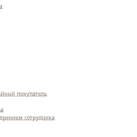
а
айный покупатель
ва
едрением сотрудника