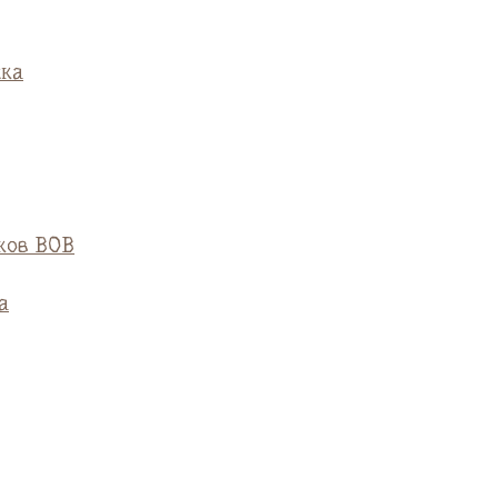
ска
ков ВОВ
а