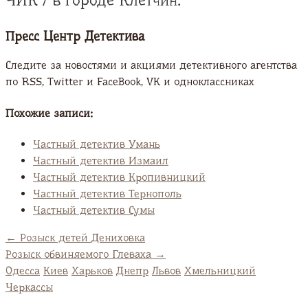
ЧИК / в городе Клетчин.
Пресс Центр Детектива
Следите за новостями и акциями детективного агентства
по RSS, Twitter и FaсeBook, VK и одноклассниках
Похожие записи:
Частный детектив Умань
Частный детектив Измаил
Частный детектив Кропивницкий
Частный детектив Тернополь
Частный детектив Сумы
←
Розыск детей Дениховка
Розыск обвиняемого Глеваха
→
Одесса
Киев
Харьков
Днепр
Львов
Хмельницкий
Черкассы