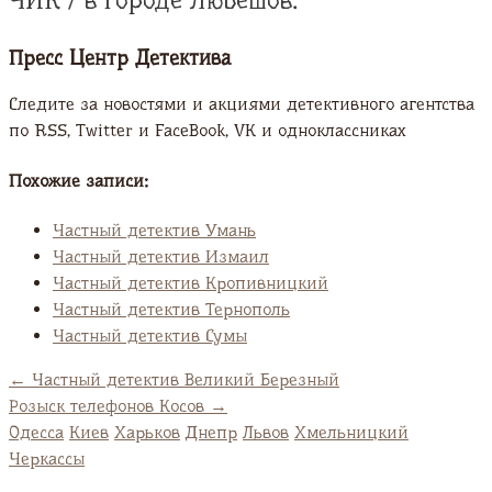
ЧИК / в городе Любешов.
Пресс Центр Детектива
Следите за новостями и акциями детективного агентства
по RSS, Twitter и FaсeBook, VK и одноклассниках
Похожие записи:
Частный детектив Умань
Частный детектив Измаил
Частный детектив Кропивницкий
Частный детектив Тернополь
Частный детектив Сумы
←
Частный детектив Великий Березный
Розыск телефонов Косов
→
Одесса
Киев
Харьков
Днепр
Львов
Хмельницкий
Черкассы