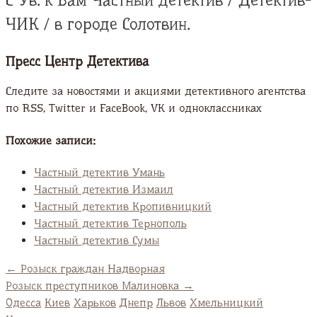
С Ув. к Вам Частный детектив / Детектив-
ЧИК / в городе Солотвин.
Пресс Центр Детектива
Следите за новостями и акциями детективного агентства
по RSS, Twitter и FaсeBook, VK и одноклассниках
Похожие записи:
Частный детектив Умань
Частный детектив Измаил
Частный детектив Кропивницкий
Частный детектив Тернополь
Частный детектив Сумы
←
Розыск граждан Надворная
Розыск преступников Малиновка
→
Одесса
Киев
Харьков
Днепр
Львов
Хмельницкий