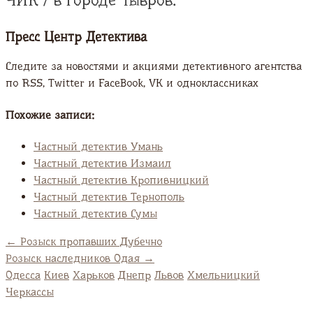
ЧИК / в городе Тывров.
Пресс Центр Детектива
Следите за новостями и акциями детективного агентства
по RSS, Twitter и FaсeBook, VK и одноклассниках
Похожие записи:
Частный детектив Умань
Частный детектив Измаил
Частный детектив Кропивницкий
Частный детектив Тернополь
Частный детектив Сумы
←
Розыск пропавших Дубечно
Розыск наследников Одая
→
Одесса
Киев
Харьков
Днепр
Львов
Хмельницкий
Черкассы