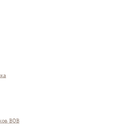
ска
ков ВОВ