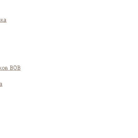
ска
ков ВОВ
а