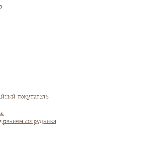
а
айный покупатель
ва
едрением сотрудника