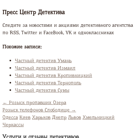
Пресс Центр Детектива
Следите за новостями и акциями детективного агентства
по RSS, Twitter и FaсeBook, VK и одноклассниках
Похожие записи:
Частный детектив Умань
Частный детектив Измаил
Частный детектив Кропивницкий
Частный детектив Тернополь
Частный детектив Сумы
←
Розыск пропавших Озера
Розыск телефонов Слободище
→
Одесса
Киев
Харьков
Днепр
Львов
Хмельницкий
Черкассы
Услуги и отзывы детективов