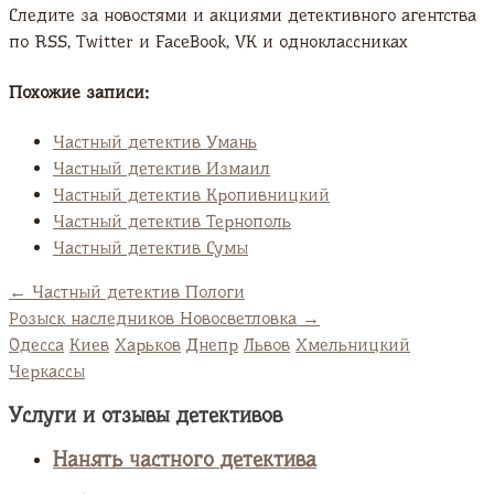
Следите за новостями и акциями детективного агентства
по RSS, Twitter и FaсeBook, VK и одноклассниках
Похожие записи:
Частный детектив Умань
Частный детектив Измаил
Частный детектив Кропивницкий
Частный детектив Тернополь
Частный детектив Сумы
←
Частный детектив Пологи
Розыск наследников Новосветловка
→
Одесса
Киев
Харьков
Днепр
Львов
Хмельницкий
Черкассы
Услуги и отзывы детективов
Нанять частного детектива