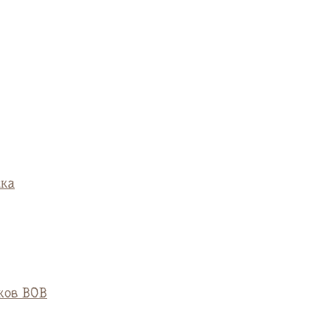
ска
ков ВОВ