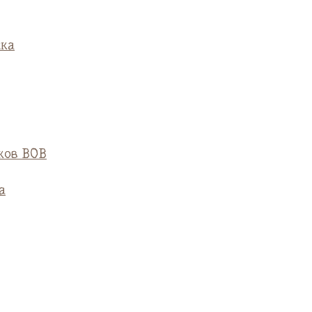
ска
ков ВОВ
а