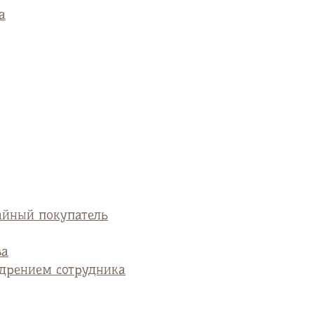
а
айный покупатель
ва
едрением сотрудника