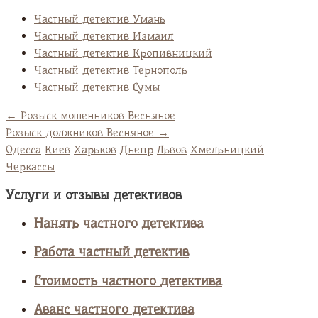
Частный детектив Умань
Частный детектив Измаил
Частный детектив Кропивницкий
Частный детектив Тернополь
Частный детектив Сумы
←
Розыск мошенников Весняное
Розыск должников Весняное
→
Одесса
Киев
Харьков
Днепр
Львов
Хмельницкий
Черкассы
Услуги и отзывы детективов
Нанять частного детектива
Работа частный детектив
Стоимость частного детектива
Аванс частного детектива