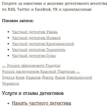
Следите за новостями и акциями детективного агентства
по RSS, Twitter и FaсeBook, VK и одноклассниках
Похожие записи:
Частный детектив Умань
Частный детектив Измаил
Частный детектив Кропивницкий
Частный детектив Тернополь
Частный детектив Сумы
←
Розыск обвиняемого Городок
Розыск наследников Красный Партизан
→
Одесса
Киев
Харьков
Днепр
Львов
Хмельницкий
Черкассы
Услуги и отзывы детективов
Нанять частного детектива