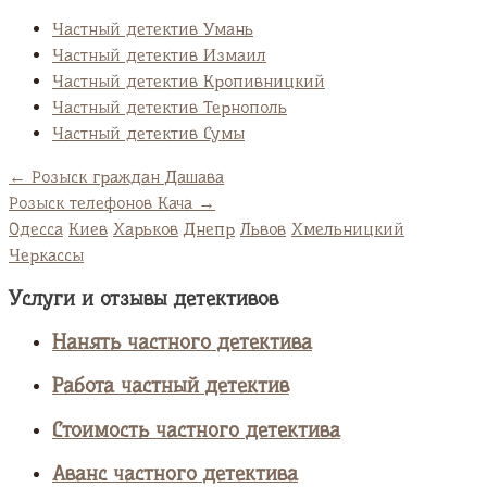
Частный детектив Умань
Частный детектив Измаил
Частный детектив Кропивницкий
Частный детектив Тернополь
Частный детектив Сумы
←
Розыск граждан Дашава
Розыск телефонов Кача
→
Одесса
Киев
Харьков
Днепр
Львов
Хмельницкий
Черкассы
Услуги и отзывы детективов
Нанять частного детектива
Работа частный детектив
Стоимость частного детектива
Аванс частного детектива