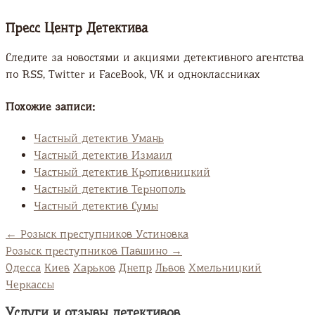
Пресс Центр Детектива
Следите за новостями и акциями детективного агентства
по RSS, Twitter и FaсeBook, VK и одноклассниках
Похожие записи:
Частный детектив Умань
Частный детектив Измаил
Частный детектив Кропивницкий
Частный детектив Тернополь
Частный детектив Сумы
←
Розыск преступников Устиновка
Розыск преступников Павшино
→
Одесса
Киев
Харьков
Днепр
Львов
Хмельницкий
Черкассы
Услуги и отзывы детективов