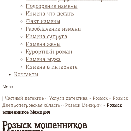
Подозрение измены
Измена что делать
Факт измены
Разоблачение измены
Измена супруга
Измена жены
Курортный роман
Измена мужа
Измена в интернете
Контакты
Меню
|
Частный детектив
~
Услуги детектива
~
Розыск
~
Розыск
Днепропетровская область
~
Розыск Межирич
~
Розыск
мошенников Межирич
Розыск мошенников