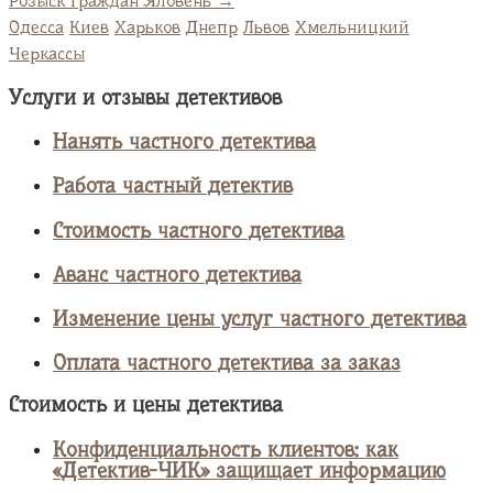
Розыск граждан Яловень
→
Одесса
Киев
Харьков
Днепр
Львов
Хмельницкий
Черкассы
Услуги и отзывы детективов
Нанять частного детектива
Работа частный детектив
Стоимость частного детектива
Аванс частного детектива
Изменение цены услуг частного детектива
Оплата частного детектива за заказ
Стоимость и цены детектива
Конфиденциальность клиентов: как
«Детектив-ЧИК» защищает информацию