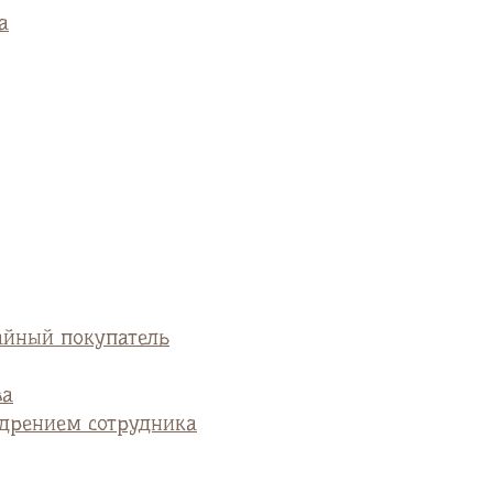
а
айный покупатель
ва
едрением сотрудника