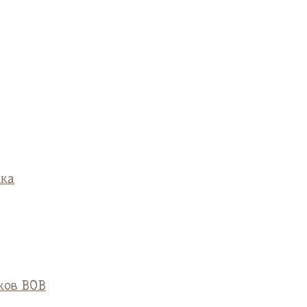
ска
ков ВОВ