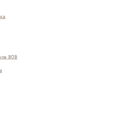
ска
ков ВОВ
а