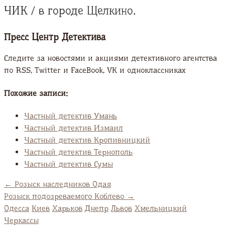
ЧИК / в городе Щелкино.
Пресс Центр Детектива
Следите за новостями и акциями детективного агентства
по RSS, Twitter и FaсeBook, VK и одноклассниках
Похожие записи:
Частный детектив Умань
Частный детектив Измаил
Частный детектив Кропивницкий
Частный детектив Тернополь
Частный детектив Сумы
←
Розыск наследников Одая
Розыск подозреваемого Коблево
→
Одесса
Киев
Харьков
Днепр
Львов
Хмельницкий
Черкассы