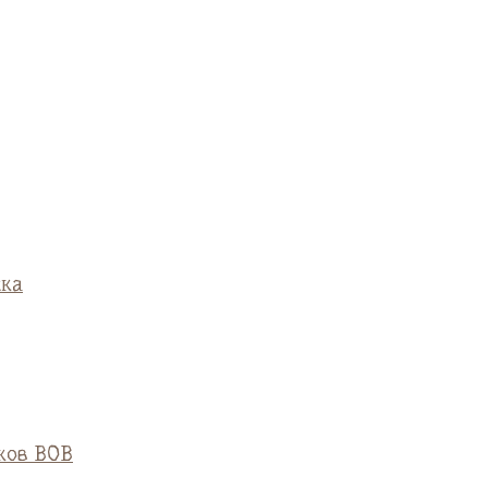
ска
ков ВОВ