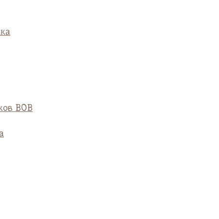
ска
ков ВОВ
а