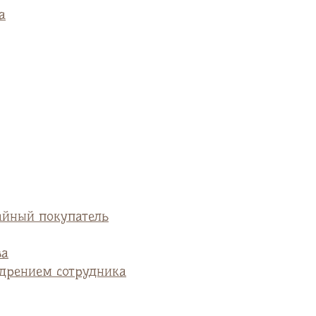
а
айный покупатель
ва
едрением сотрудника