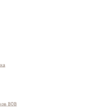
ска
ков ВОВ