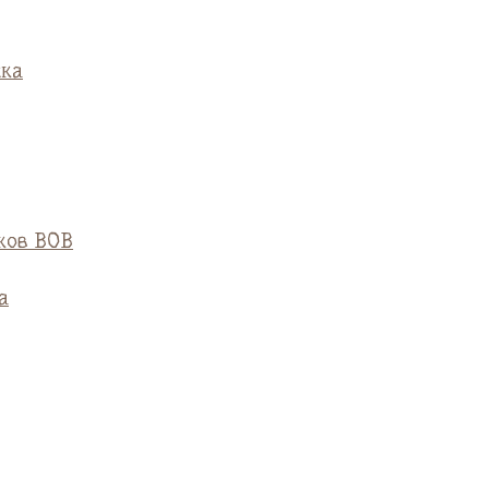
ска
ков ВОВ
а