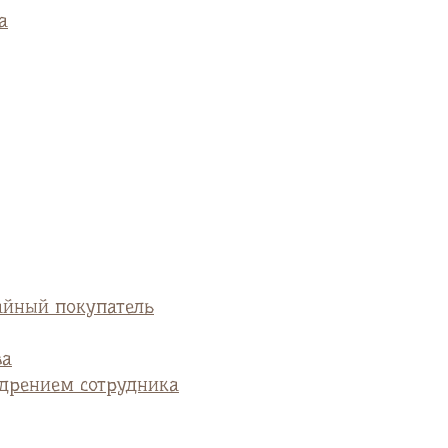
а
айный покупатель
ва
едрением сотрудника