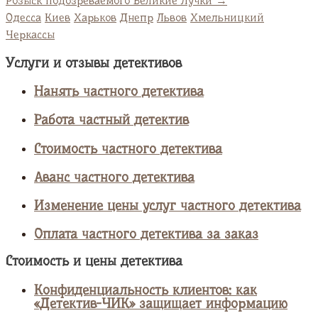
Розыск подозреваемого Великие Лучки
→
Одесса
Киев
Харьков
Днепр
Львов
Хмельницкий
Черкассы
Услуги и отзывы детективов
Нанять частного детектива
Работа частный детектив
Стоимость частного детектива
Аванс частного детектива
Изменение цены услуг частного детектива
Оплата частного детектива за заказ
Стоимость и цены детектива
Конфиденциальность клиентов: как
«Детектив-ЧИК» защищает информацию