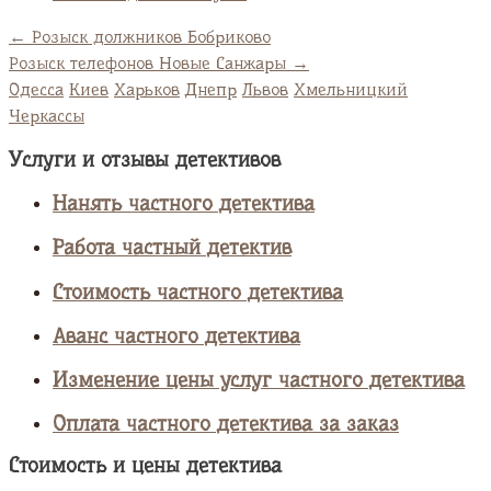
←
Розыск должников Бобриково
Розыск телефонов Новые Санжары
→
Одесса
Киев
Харьков
Днепр
Львов
Хмельницкий
Черкассы
Услуги и отзывы детективов
Нанять частного детектива
Работа частный детектив
Стоимость частного детектива
Аванс частного детектива
Изменение цены услуг частного детектива
Оплата частного детектива за заказ
Стоимость и цены детектива