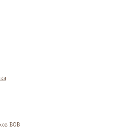
ска
ков ВОВ