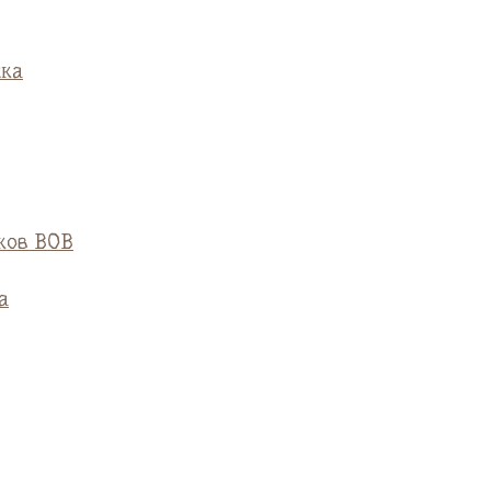
ска
ков ВОВ
а