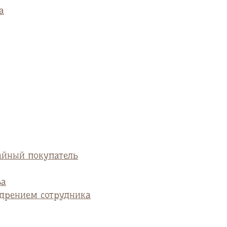
а
айный покупатель
ва
едрением сотрудника