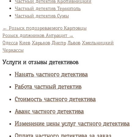
Частный детектив Кропивницкий
Частный детектив Тернополь
Частный детектив Сумы
←
Розыск подозреваемого Карповцы
Розыск должников Антрацит
→
Одесса
Киев
Харьков
Днепр
Львов
Хмельницкий
Черкассы
Услуги и отзывы детективов
Нанять частного детектива
Работа частный детектив
Стоимость частного детектива
Аванс частного детектива
Изменение цены услуг частного детектива
Оплата частного детектива за заказ