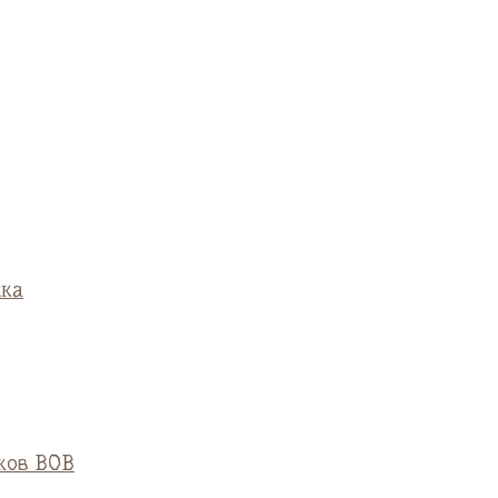
ска
ков ВОВ