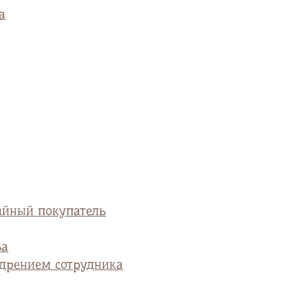
а
айный покупатель
ва
едрением сотрудника