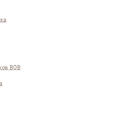
ска
ков ВОВ
а