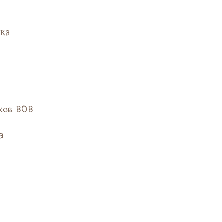
ска
ков ВОВ
а