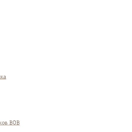
ска
ков ВОВ