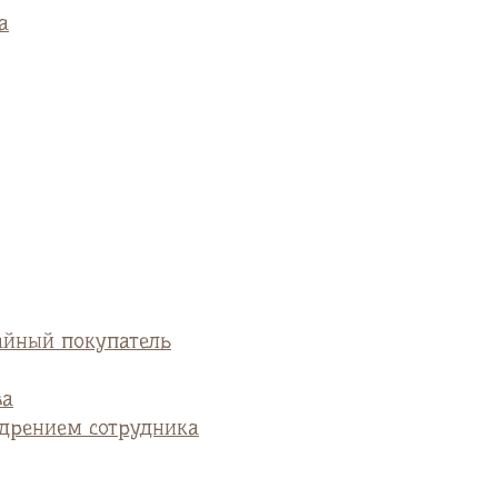
а
айный покупатель
ва
едрением сотрудника