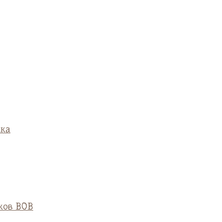
ска
ков ВОВ