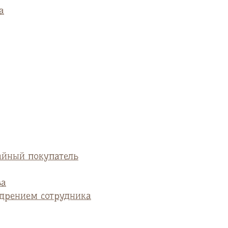
а
айный покупатель
ва
едрением сотрудника