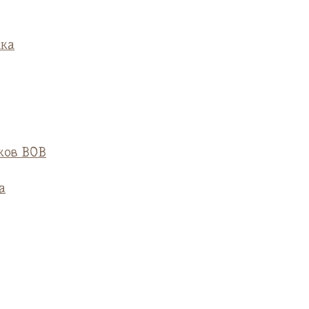
ска
ков ВОВ
а