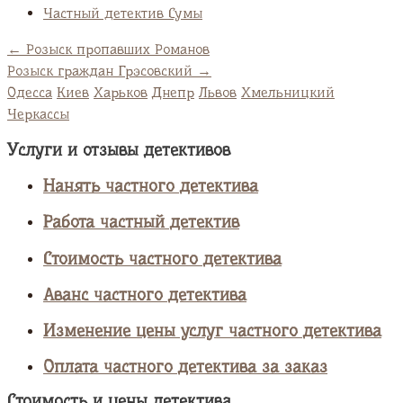
Частный детектив Сумы
←
Розыск пропавших Романов
Розыск граждан Грэсовский
→
Одесса
Киев
Харьков
Днепр
Львов
Хмельницкий
Черкассы
Услуги и отзывы детективов
Нанять частного детектива
Работа частный детектив
Стоимость частного детектива
Аванс частного детектива
Изменение цены услуг частного детектива
Оплата частного детектива за заказ
Стоимость и цены детектива