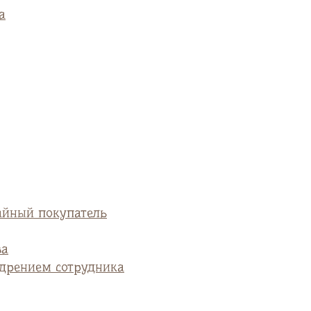
а
айный покупатель
ва
едрением сотрудника