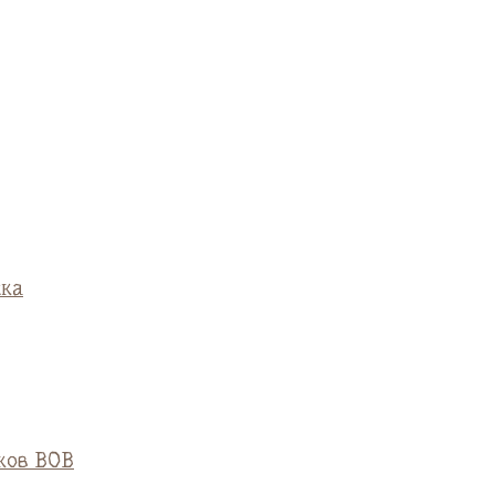
ска
ков ВОВ