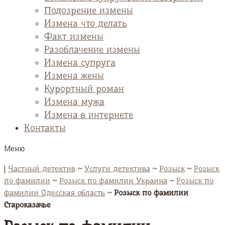
Подозрение измены
Измена что делать
Факт измены
Разоблачение измены
Измена супруга
Измена жены
Курортный роман
Измена мужа
Измена в интернете
Контакты
Меню
|
Частный детектив
~
Услуги детектива
~
Розыск
~
Розыск
по фамилии
~
Розыск по фамилии Украина
~
Розыск по
фамилии Одесская область
~
Розыск по фамилии
Староказачье