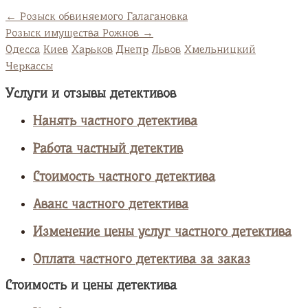
←
Розыск обвиняемого Галагановка
Розыск имущества Рожнов
→
Одесса
Киев
Харьков
Днепр
Львов
Хмельницкий
Черкассы
Услуги и отзывы детективов
Нанять частного детектива
Работа частный детектив
Стоимость частного детектива
Аванс частного детектива
Изменение цены услуг частного детектива
Оплата частного детектива за заказ
Стоимость и цены детектива