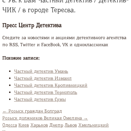
С Ув. к Вам Частный детектив / Детектив-
ЧИК / в городе Тересва.
Пресс Центр Детектива
Следите за новостями и акциями детективного агентства
по RSS, Twitter и FaсeBook, VK и одноклассниках
Похожие записи:
Частный детектив Умань
Частный детектив Измаил
Частный детектив Кропивницкий
Частный детектив Тернополь
Частный детектив Сумы
←
Розыск граждан Болград
Розыск должников Великая Омеляна
→
Одесса
Киев
Харьков
Днепр
Львов
Хмельницкий