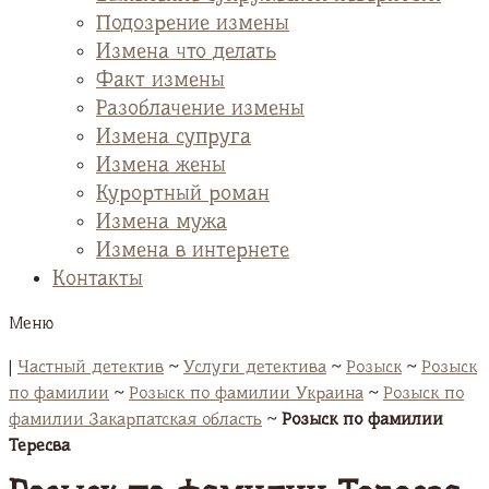
Подозрение измены
Измена что делать
Факт измены
Разоблачение измены
Измена супруга
Измена жены
Курортный роман
Измена мужа
Измена в интернете
Контакты
Меню
|
Частный детектив
~
Услуги детектива
~
Розыск
~
Розыск
по фамилии
~
Розыск по фамилии Украина
~
Розыск по
фамилии Закарпатская область
~
Розыск по фамилии
Тересва