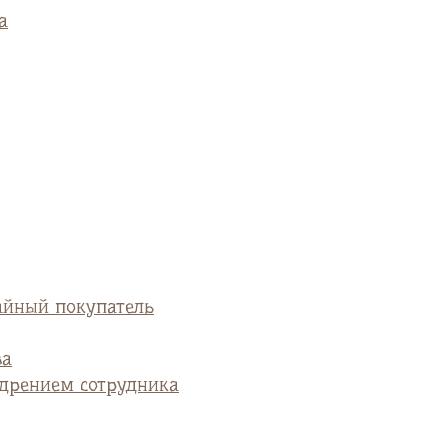
а
айный покупатель
ва
едрением сотрудника