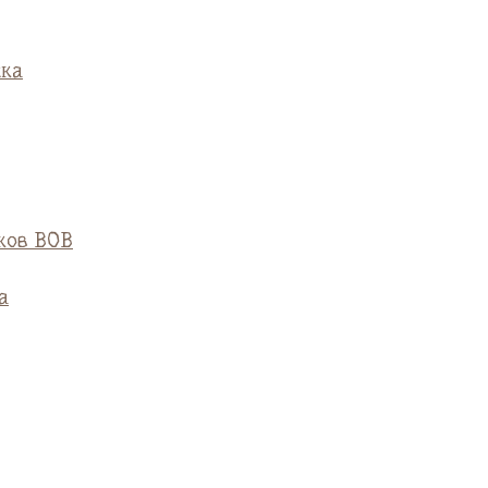
ска
ков ВОВ
а