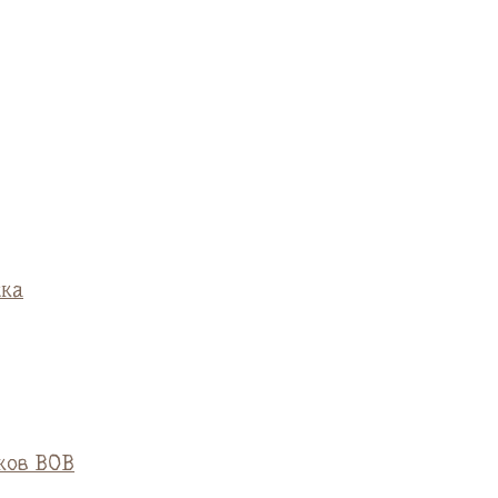
ска
ков ВОВ