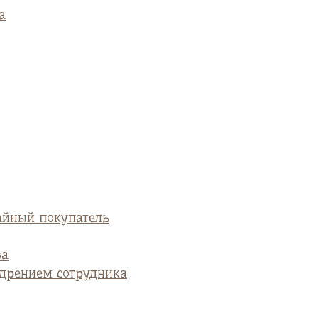
а
айный покупатель
ва
едрением сотрудника