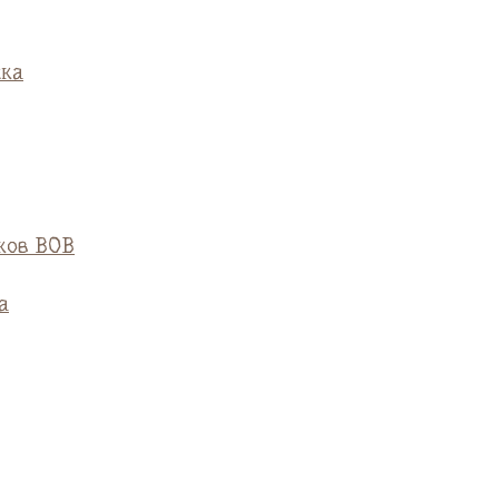
ска
ков ВОВ
а