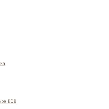
ска
ков ВОВ