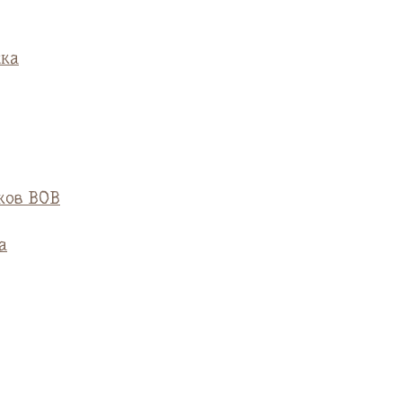
ска
ков ВОВ
а