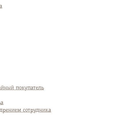
а
айный покупатель
ва
едрением сотрудника