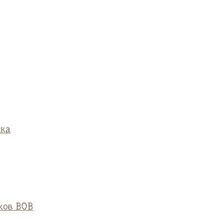
ска
ков ВОВ